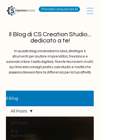
Prenota Consulenza AI
Il Blog di CS Creation Studio...
dedicato a te!
In questo blog condividiamo idee, strategie e
strumenti per aiutare imprenditori, freelance e
aziende a fare il salto digitale. Niente tecnicismi inutili:
qui trovi solo consigli pratici, casi studio e novità che
possono davvero fare la differenza per la tua attività.
Il Blog
All Posts
All Posts
AI e
Automazioni