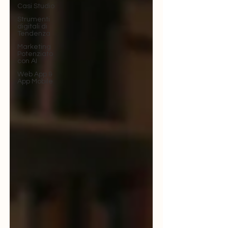
Casi Studio
Strumenti
digitali di
Tendenza
Marketing
Potenziato
con AI
Web App &
App Mobile