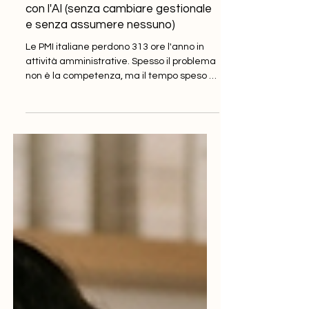
Come ridurre il lavoro amministrativo
con l'AI (senza cambiare gestionale
e senza assumere nessuno)
Le PMI italiane perdono 313 ore l'anno in
attività amministrative. Spesso il problema
non è la competenza, ma il tempo speso a
spostare dati da un file all'altro. Un agente
AI può leggere documenti, normalizzare i
dati secondo le tue regole e compilare i
tuoi file esistenti, senza cambiare
gestionale. Nell'articolo: un caso reale, da
32 ore/mese di lavoro manuale a un
controllo finale.