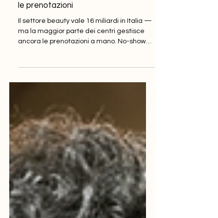
AI per centri estetici, wellness e
tattoo studio: come automatizzare
le prenotazioni
Il settore beauty vale 16 miliardi in Italia —
ma la maggior parte dei centri gestisce
ancora le prenotazioni a mano. No-show
fino al 30%, ore perse in conferme e
reminder. Scopri come automatizzare
prenotazioni, promemoria e follow-up
clienti: un caso reale da Parco Giocalandia
(Veneto) che funziona identico per centri
estetici, palestre e tattoo studio.