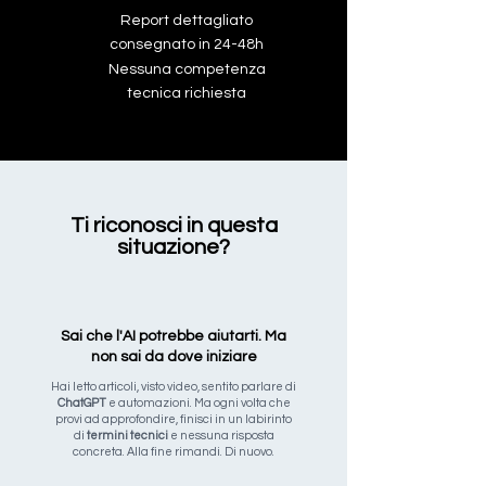
Report dettagliato
consegnato in 24-48h
Nessuna competenza
tecnica richiesta
Ti riconosci in questa
situazione?
Sai che l'AI potrebbe aiutarti. Ma
non sai da dove iniziare
Hai letto articoli, visto video, sentito parlare di
ChatGPT
e automazioni. Ma ogni volta che
provi ad approfondire, finisci in un labirinto
di
termini tecnici
e nessuna risposta
concreta. Alla fine rimandi. Di nuovo.