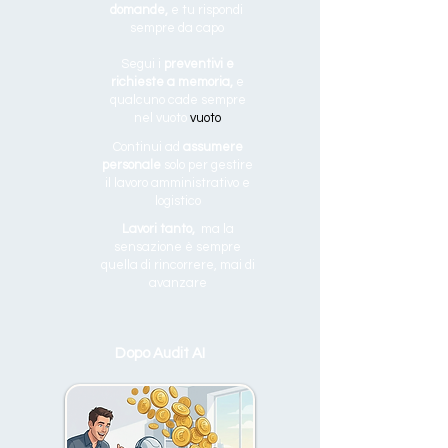
domande,
e tu rispondi
sempre da capo
Segui i
preventivi e
richieste a memoria,
e
qualcuno cade sempre
nel vuoto
vuoto
Continui ad
assumere
personale
solo per gestire
il lavoro amministrativo e
logistico
Lavori tanto,
ma la
sensazione è sempre
quella di rincorrere, mai di
avanzare
Dopo Audit AI