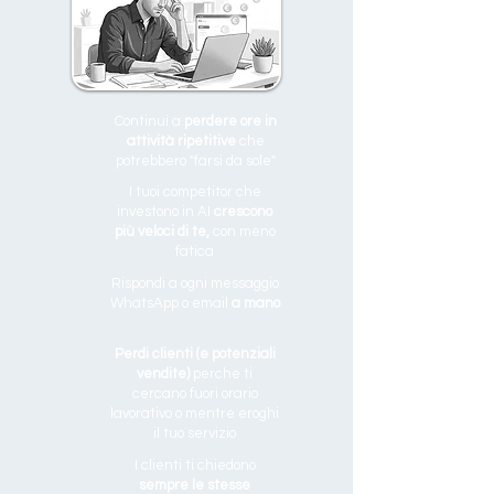
Continui a
perdere ore in
attività ripetitive
che
potrebbero "farsi da sole"
I tuoi competitor che
investono in AI
crescono
più veloci di te,
con meno
fatica
Rispondi a ogni messaggio
WhatsApp o email
a mano
Perdi clienti (e potenziali
vendite)
perche ti
cercano fuori orario
lavorativo o mentre eroghi
il tuo servizio
I clienti ti chiedono
sempre le stesse