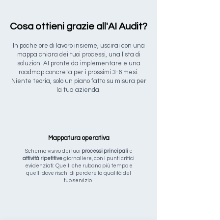
Cosa ottieni grazie all'AI Audit?
In poche ore di lavoro insieme, uscirai con una
mappa chiara dei tuoi processi, una lista di
soluzioni AI pronte da implementare e una
roadmap concreta per i prossimi 3-6 mesi.
Niente teoria, solo un piano fatto su misura per
la tua azienda.
Mappatura operativa
Schema visivo dei tuoi
processi principali
e
attività ripetitive
giornaliere, con i punti critici
evidenziati: Quelli che rubano più tempo e
quelli dove rischi di perdere la qualità del
tuo servizio.