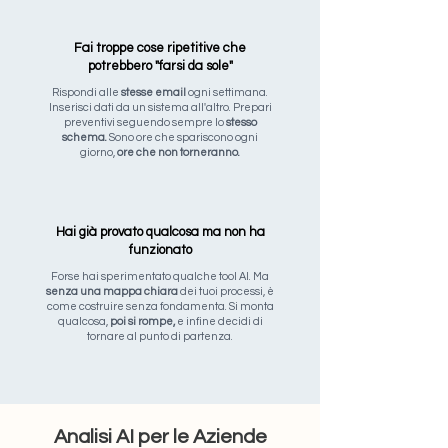
Fai troppe cose ripetitive che
potrebbero "farsi da sole"
Rispondi alle
stesse email
ogni settimana.
Inserisci dati da un sistema all'altro. Prepari
preventivi seguendo sempre lo
stesso
schema.
Sono ore che spariscono ogni
giorno,
ore che non torneranno.
Hai già provato qualcosa ma non ha
funzionato
Forse hai sperimentato qualche tool AI. Ma
senza una mappa chiara
dei tuoi processi, è
come costruire senza fondamenta. Si monta
qualcosa,
poi si rompe,
e infine decidi di
tornare al punto di partenza.
Analisi AI per le Aziende