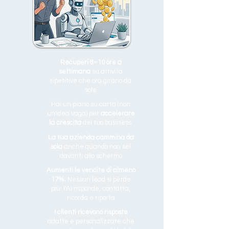
Recuperi 8–10 ore a
settimana
su attività
ripetitive che ora girano da
sole
Hai un piano su carta (non
un'idea vaga) per
accelerare
la crescita
del tuo business
La tua azienda cammina da
sola
anche quando non sei
davanti allo schermo
Aumenti le vendite di almeno
17%.
Nessun lead si perde
più:
l'AI risponde, contatta,
ricorda e riporta
I clienti ricevono risposte
adatte e personalizzate che