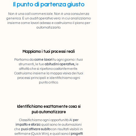
Il punto di partenza giusto
Non è una call commerciale. Non è una consulenza
generica. È un audit operativo vero: in cui analizziamo
insieme come lavori adesso e costruiamo il piano per
automatizzarlo.
Mappiamo i tuoi processi reali
Partiamo da
come lavori
tu ogni giorno: i tuoi
strumenti, le tue
abitudini operative,
le
attività che si ripetono costantemente.
Costruiamo insieme la mappa visiva dei tuoi
processi principali e identifichiamo ogni
punto critico.
Identifichiamo esattamente cosa si
può automatizzare
Classifichiamo ogni opportunità AI
per
impatto e sforzo:
quali sono le automazioni
che
puoi attivare subito
con risultati visibili in
settimane (Quick Win), e quali sono
i progetti