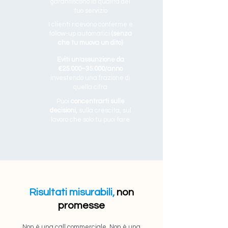
garantiscono la qualità del
tuo servizio
I clienti ricevono conferme e
follow-up automatici
(senza
che tu muova un dito)
Eviti un'assunzione da
€25.000–35.000/anno
investendo una frazione di
quella cifra
Puoi
concentrarti sulle
decisioni,
sulla crescita, sul
lavoro che solo tu puoi fare
Risultati misurabili,
non
promesse
Non è una call commerciale. Non è una