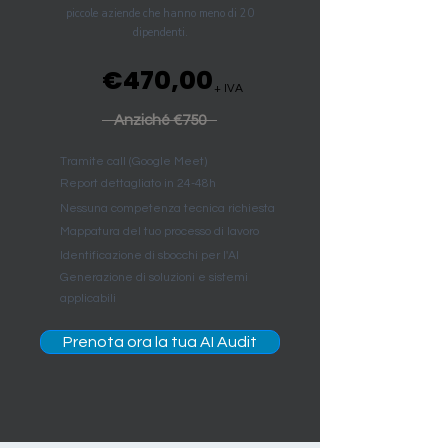
piccole aziende che hanno meno di 20
dipendenti.
€470,00
+ IVA
Anziché €750
Tramite call (Google Meet)
Report dettagliato in 24-48h
Nessuna competenza tecnica richiesta
Mappatura del tuo processo di lavoro
Identificazione di sbocchi per l'AI
Generazione di soluzioni e sistemi
applicabili
Prenota ora la tua AI Audit