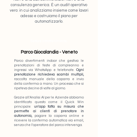
consulenza generica. È un audit operativo
vero: in cui analizziamo insieme come lavori
adesso e costruiamo il piano per
automatizzarlo.
Settore intrattenimento
Parco Giocalandia - Veneto
Parco divertimenti indoor che gestiva
le
prenotazioni di feste di compleanno e
ingressi via WhatsApp e telefonate.
Ogni
prenotazione richiedeva scambi multipli,
raccolta manuale della caparra e invio
della conferma a mano. Un processo che si
ripeteva decine di volte al giorno.
Grazie all
'Analisi AI per le Aziende abbiamo
identificato questo come il Quick Win
principale:
un'app fatta su misura che
permette ai clienti di prenotare in
autonomia,
pagare la caparra online e
ricevere la conferma automatica via email,
senza che l'operatore del parco intervenga.