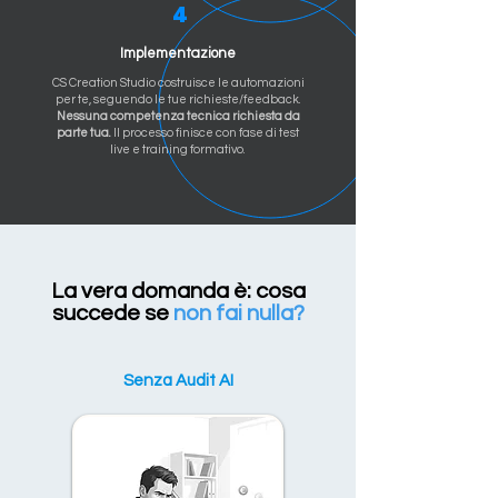
4
Implementazione
CS Creation Studio costruisce le automazioni
per te, seguendo le tue richieste/feedback.
Nessuna competenza tecnica richiesta da
parte tua.
Il processo finisce con fase di test
live e training formativo.
La vera domanda è: cosa
succede se
non fai nulla?
Senza Audit AI