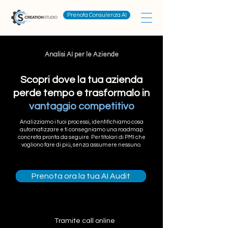
Prenota Consulenza AI
Analisi AI per le Aziende
Scopri dove la tua azienda
perde tempo e trasformalo in
vantaggio competitivo
Analizziamo i tuoi processi, identifichiamo cosa
automatizzare e ti consegniamo una roadmap
concreta pronta da seguire. Per titolari di PMI che
vogliono fare di più, senza assumere nessuno.
Prenota ora la tua AI Audit
Tramite call online