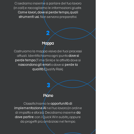
Ci sediamo insieme a parlare del tuo lavoro
(in call) e raccogliamo le informazioni giuste.
Come lavori, dove si perde tempo, quali
strumenti usi.
Non servono preparativi.
2
Mappa
Costruiamo la mappa visiva dei tuoi processi
attuali. Identifichiamo ogni punto
dove si
perde tempo
(Time Sink) e le attività dove si
nascondono gli errori
o dove si
perde la
qualità
(Quality Risk).
3
Piano
Classifichiamo le
opportunità di
implementazione AI
nel tuo lavoro (in ordine
di impatto e sforzo). Decidiamo insieme
da
dove partire:
con i Quick Win subito, oppure
da progetti più ambiziosi nel tempo.