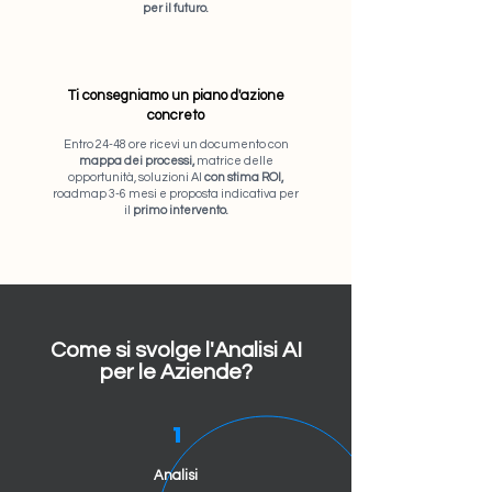
per il futuro.
Ti consegniamo un piano d'azione
concreto
Entro 24-48 ore ricevi un documento con
mappa dei processi,
matrice delle
opportunità, soluzioni AI
con stima ROI,
roadmap 3-6 mesi e proposta indicativa per
il
primo intervento.
Come si svolge l'Analisi AI
per le Aziende?
1
Analisi