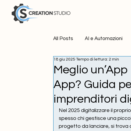
All Posts
AI e Automazioni
18 giu 2025
Tempo di lettura: 2 min
Strumenti digitali di Tendenz
Meglio un’App
App? Guida per
Web App & App Mobile
imprenditori di
Nel 2025 digitalizzare il propr
spesso chi gestisce una piccol
progetto da lanciare, si trova