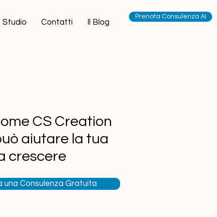
Prenota Consulenza AI
 Studio
Contatti
Il Blog
come CS Creation
uò aiutare la tua
 a crescere
 una Consulenza Gratuita