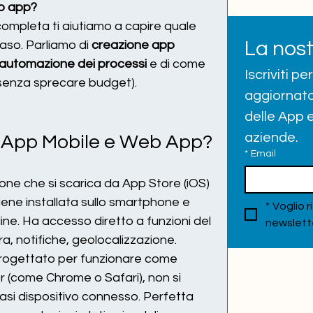
eb app?
ompleta ti aiutiamo a capire quale 
La nos
aso. Parliamo di 
creazione app 
automazione dei processi
 e di come 
Iscriviti p
(senza sprecare budget).
aggiornato
delle App e
aziende.
r App Mobile e Web App?
*
Email
ione che si scarica da App Store (iOS) 
iene installata sullo smartphone e 
*
Voglio r
ne. Ha accesso diretto a funzioni del 
newslett
 notifiche, geolocalizzazione.
progettato per funzionare come 
r (come Chrome o Safari), non si 
iasi dispositivo connesso. Perfetta 