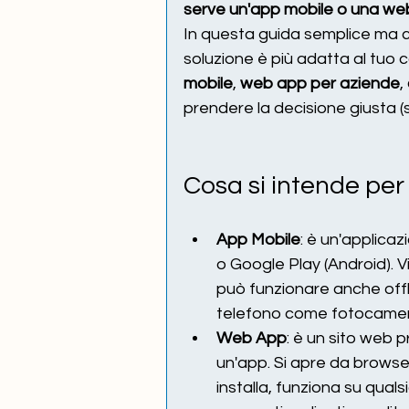
serve un'app mobile o una w
In questa guida semplice ma c
soluzione è più adatta al tuo c
mobile
, 
web app per aziende
, 
prendere la decisione giusta 
Cosa si intende pe
App Mobile
: è un'applicaz
o Google Play (Android). V
può funzionare anche offli
telefono come fotocamera,
Web App
: è un sito web 
un'app. Si apre da browse
installa, funziona su quals