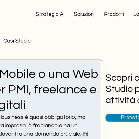
Strategia AI
Soluzioni
Prodotti
Lo
Casi Studio
a
Marketing Potenziato con AI
 Mobile o una Web
Scopri 
 PMI, freelance e
Studio p
attività
gitali
io business è quasi obbligatorio, ma 
Prenota
a impresa, è freelance o ha un 
 davanti a una domanda cruciale: 
mi 